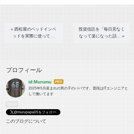
«
西松屋のベッドインベ
投資信託を「毎日見なく
ッドを実際に使って…
なって楽になった話…
»
プロフィール
id:Murumu
はて
2025年5月産まれの男の子のパパです。普段はITエンジニアと
なブ
して働いてます
ログ
Pro
@murupapa05をフォロー
このブログについて